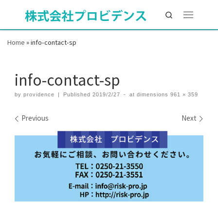
Search
Home
»
info-contact-sp
info-contact-sp
by
providence
|
Published
2019/2/27
-
at dimensions
961 × 359
Images navigation
Previous
Next