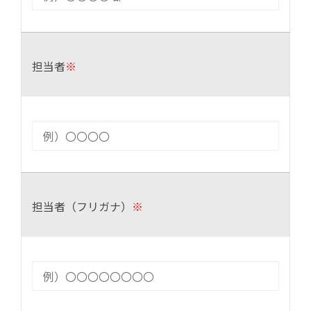
担当者
※
担当者（フリガナ）
※