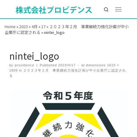
Search
Home
»
2023
»
4月
»
17
»
２０２３年２月 事業継続力強化計画が中小
企業庁に認定される
»
nintei_logo
nintei_logo
by
providence
|
Published
2023/4/17
-
at dimensions
1615 ×
1809
in
２０２３年２月 事業継続力強化計画が中小企業庁に認定され
る
Images navigation